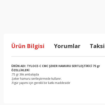
Ürün Bilgisi
Yorumlar
Taksi
ÜRÜN ADI: TYLOCE-C CMC ŞEKER HAMURU SERTLEŞTİRİCİ 75 gr
ÖZELLİKLERİ:
.75 gr 3lık ambalajda
.Şeker hamuru sertleştirmede kullanır.
.Figür yapımı için gerekli bir katkı maddesidir
Bu ürünün fiyat bilgisi, resim, ürün açıklamalarında ve diğer konul
Görüş ve önerileriniz için teşekkür ederiz.