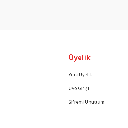
Bu ürüne ilk yorumu siz yapın!
Yorum Yaz
Üyelik
Yeni Üyelik
Gönder
Üye Girişi
Şifremi Unuttum