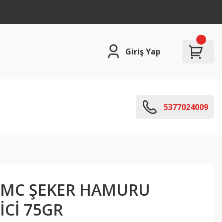
Giriş Yap
5377024009
CMC ŞEKER HAMURU
İCİ 75GR