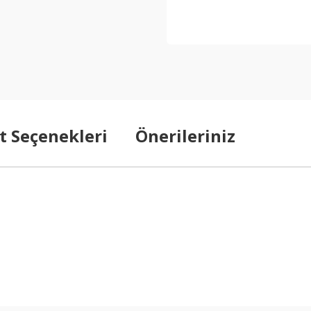
t Seçenekleri
Önerileriniz
arda yetersiz gördüğünüz noktaları öneri formunu kullanarak tarafımıza ilet