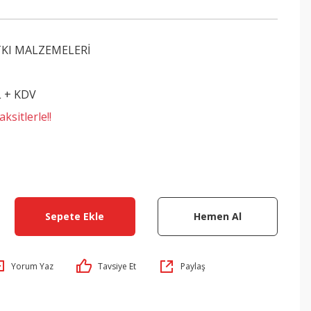
TKI MALZEMELERİ
L + KDV
ksitlerle!!
Sepete Ekle
Hemen Al
Yorum Yaz
Tavsiye Et
Paylaş