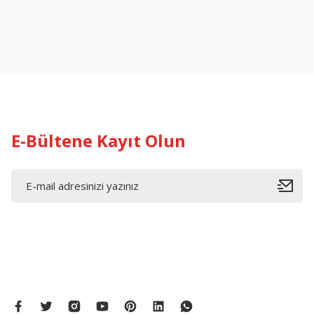
Ürün resmi kalitesiz, bozuk veya görüntülenemiyor.
Ürün açıklamasında eksik bilgiler bulunuyor.
Ürün bilgilerinde hatalar bulunuyor.
Ürün fiyatı diğer sitelerden daha pahalı.
Bu ürüne benzer farklı alternatifler olmalı.
E-Bültene Kayıt Olun