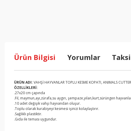
Ürün Bilgisi
Yorumlar
Taksi
ÜRÜN ADI:
VAHŞİ HAYVANLAR TOPLU KESME KOPATI, ANIMALS CUTTE
ÖZELLİKLERİ:
.27x20 cm çapında
.Fil, maymun,ayı,zürafa,su aygırı, şempaze,yılan,kurt,sürüngen hayvanla
.10 adet değişik vahşi hayvandan oluşur.
.Toplu olarak kurabiyeyi kesmesi işinizi kolaylaştırır.
.Sağlıklı plastiktir.
.Gıda ile teması uygundur.