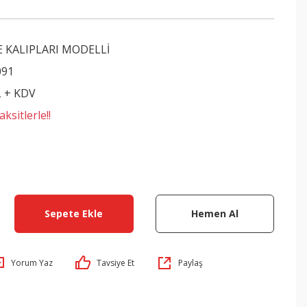
E KALIPLARI MODELLİ
091
L + KDV
ksitlerle!!
Sepete Ekle
Hemen Al
Yorum Yaz
Tavsiye Et
Paylaş