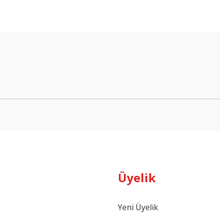
arda yetersiz gördüğünüz noktaları öneri formunu kullanarak tarafımıza ilet
Bu ürüne ilk yorumu siz yapın!
Yorum Yaz
Üyelik
Gönder
Yeni Üyelik