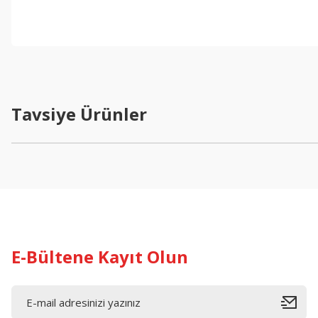
Bu ürünün fiyat bilgisi, resim, ürün açıklamalarında ve diğer konul
Görüş ve önerileriniz için teşekkür ederiz.
Ürün resmi kalitesiz, bozuk veya görüntülenemiyor.
Ürün açıklamasında eksik bilgiler bulunuyor.
Tavsiye Ürünler
Ürün bilgilerinde hatalar bulunuyor.
Ürün fiyatı diğer sitelerden daha pahalı.
Bu ürüne benzer farklı alternatifler olmalı.
E-Bültene Kayıt Olun