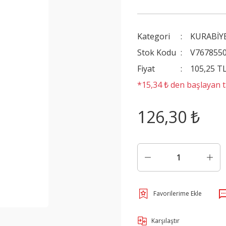
Kategori
KURABİY
Stok Kodu
V767855
Fiyat
105,25 T
*15,34 ₺ den başlayan ta
126,30 ₺
Karşılaştır