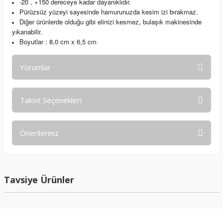
-20 , +150 dereceye kadar dayanıklıdır.
Pürüzsüz yüzeyi sayesinde hamurunuzda kesim izi bırakmaz.
Diğer ürünlerde olduğu gibi elinizi kesmez, bulaşık makinesinde
yıkanabilir.
Boyutlar : 8,0
cm x 6,5 cm
Yorumlar
Taksit Seçenekleri
Bu ürüne ilk yorumu siz yapın!
Önerileriniz
Yorum Yaz
Bu ürünün fiyat bilgisi, resim, ürün açıklamalarında ve diğer
konularda yetersiz gördüğünüz noktaları öneri formunu
kullanarak tarafımıza iletebilirsiniz.
Tavsiye Ürünler
Görüş ve önerileriniz için teşekkür ederiz.
Ürün resmi kalitesiz, bozuk veya görüntülenemiyor.