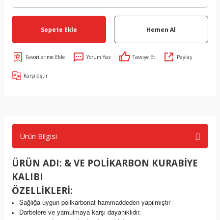
Sepete Ekle
Hemen Al
Yorum Yaz
Tavsiye Et
Paylaş
Karşılaştır
Ürün Bilgisi
ÜRÜN ADI: & VE POLİKARBON KURABİYE
KALIBI
ÖZELLİKLERİ:
Sağlığa uygun polikarbonat hammaddeden yapılmıştır
Darbelere ve yamulmaya karşı dayanıklıdır.