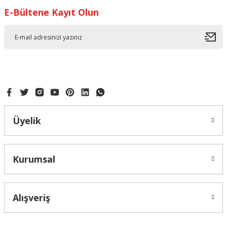
Ürün açıklamasında eksik bilgiler bulunuyor.
E-Bültene Kayıt Olun
Ürün bilgilerinde hatalar bulunuyor.
Ürün fiyatı diğer sitelerden daha pahalı.
Bu ürüne benzer farklı alternatifler olmalı.
KAR TANESİ ENJEKTÖRLÜ 3LÜ KALIBI
Gönder
Üyelik
142,50 ₺
Kurumsal
Alışveriş