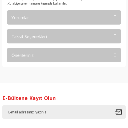
.Kurabiye şeker hamuru kesmede kullanılır.
Yorumlar
Taksit Seçenekleri
Bu ürüne ilk yorumu siz yapın!
Önerileriniz
Yorum Yaz
Bu ürünün fiyat bilgisi, resim, ürün açıklamalarında ve diğer
konularda yetersiz gördüğünüz noktaları öneri formunu
kullanarak tarafımıza iletebilirsiniz.
Görüş ve önerileriniz için teşekkür ederiz.
E-Bültene Kayıt Olun
Ürün resmi kalitesiz, bozuk veya görüntülenemiyor.
Ürün açıklamasında eksik bilgiler bulunuyor.
Ürün bilgilerinde hatalar bulunuyor.
Ürün fiyatı diğer sitelerden daha pahalı.