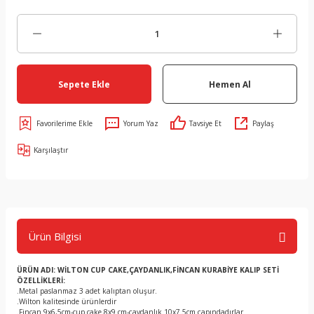
Sepete Ekle
Hemen Al
Yorum Yaz
Tavsiye Et
Paylaş
Karşılaştır
Ürün Bilgisi
ÜRÜN ADI: WİLTON CUP CAKE,ÇAYDANLIK,FİNCAN KURABİYE KALIP SETİ
ÖZELLİKLERİ:
.Metal paslanmaz 3 adet kalıptan oluşur.
.Wilton kalitesinde ürünlerdir
.Fincan 9x6,5cm-cup cake 8x9 cm-çaydanlık 10x7.5cm çapındadırlar