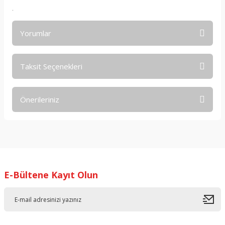
.
Yorumlar
Taksit Seçenekleri
Bu ürüne ilk yorumu siz yapın!
Önerileriniz
Yorum Yaz
Bu ürünün fiyat bilgisi, resim, ürün açıklamalarında ve diğer
konularda yetersiz gördüğünüz noktaları öneri formunu
kullanarak tarafımıza iletebilirsiniz.
Görüş ve önerileriniz için teşekkür ederiz.
E-Bültene Kayıt Olun
Ürün resmi kalitesiz, bozuk veya görüntülenemiyor.
Ürün açıklamasında eksik bilgiler bulunuyor.
Ürün bilgilerinde hatalar bulunuyor.
Ürün fiyatı diğer sitelerden daha pahalı.