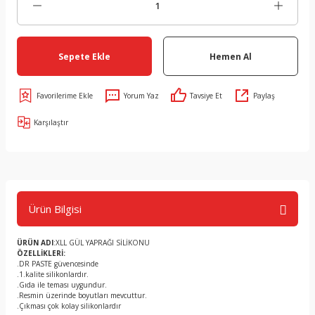
Sepete Ekle
Hemen Al
Yorum Yaz
Tavsiye Et
Paylaş
Karşılaştır
Ürün Bilgisi
ÜRÜN ADI
:XLL GÜL YAPRAĞI SİLİKONU
ÖZELLİKLERİ:
.DR PASTE güvencesinde
.1.kalite silikonlardır.
.Gıda ile teması uygundur.
.Resmin üzerinde boyutları mevcuttur.
.Çıkması çok kolay silikonlardır