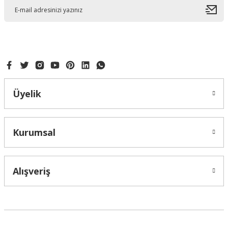
Ürün açıklamasında eksik bilgiler bulunuyor.
Ürün bilgilerinde hatalar bulunuyor.
Ürün fiyatı diğer sitelerden daha pahalı.
Bu ürüne benzer farklı alternatifler olmalı.
Üyelik
Gönder
Kurumsal
Alışveriş