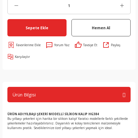
Sepete Ekle
Hemen Al
Yorum Yaz
Tavsiye Et
Paylaş
Karşılaştır
Ürün Bilgisi
ÜRÜN ADI:YILBAŞI ŞEKERİ MODELLİ SİLİKON KALIP HG384
Bu yılbaşı şekerleri için harika bir silikon kalıp! Yaratıcı modellerle farklı şekillerde
şekerlemeler hazırlayabilirsiniz. Dayanıklı ve kolay temizlenen malzemesiyle
kullanımı pratik. Sevdiklerinize özel yılbaşı şekerleri yapmak için ideal.