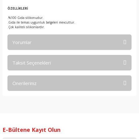
ÖZELLİKLERİ
.%100 Gıda silikonudur.
.Gıda ile temas uygunluk belgeleri mevcuttur.
.Çok kaliteli silikonlardır.
Yorumlar
Taksit Seçenekleri
Bu ürüne ilk yorumu siz yapın!
Önerileriniz
Yorum Yaz
Bu ürünün fiyat bilgisi, resim, ürün açıklamalarında ve diğer
konularda yetersiz gördüğünüz noktaları öneri formunu
kullanarak tarafımıza iletebilirsiniz.
Görüş ve önerileriniz için teşekkür ederiz.
E-Bültene Kayıt Olun
Ürün resmi kalitesiz, bozuk veya görüntülenemiyor.