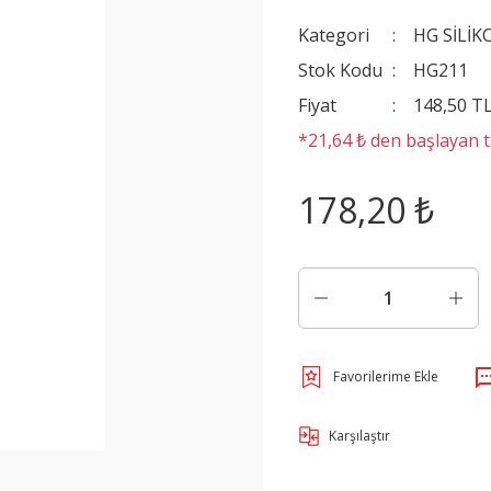
Kategori
HG SİLİK
Stok Kodu
HG211
Fiyat
148,50 T
*21,64 ₺ den başlayan ta
178,20 ₺
Karşılaştır