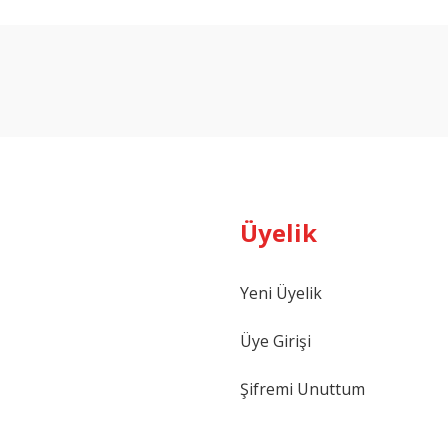
arda yetersiz gördüğünüz noktaları öneri formunu kullanarak tarafımıza ilet
Bu ürüne ilk yorumu siz yapın!
Yorum Yaz
Üyelik
Yeni Üyelik
Gönder
Üye Girişi
Şifremi Unuttum