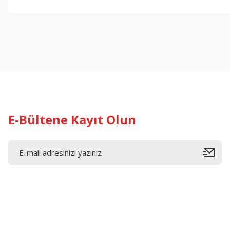
Bu ürünün fiyat bilgisi, resim, ürün açıklamalarında ve diğer konul
Görüş ve önerileriniz için teşekkür ederiz.
Ürün resmi kalitesiz, bozuk veya görüntülenemiyor.
Ürün açıklamasında eksik bilgiler bulunuyor.
Ürün bilgilerinde hatalar bulunuyor.
Ürün fiyatı diğer sitelerden daha pahalı.
Bu ürüne benzer farklı alternatifler olmalı.
E-Bültene Kayıt Olun