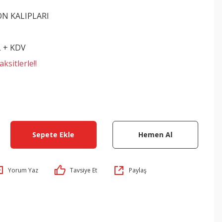
ON KALIPLARI
L + KDV
ksitlerle!!
Sepete Ekle
Hemen Al
Yorum Yaz
Tavsiye Et
Paylaş