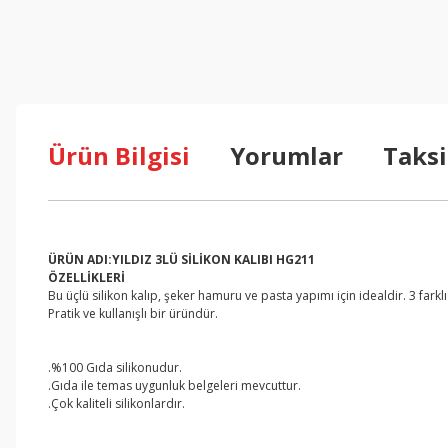
Ürün Bilgisi
Yorumlar
Taksi
ÜRÜN ADI:YILDIZ 3LÜ SİLİKON KALIBI HG211
ÖZELLİKLERİ
Bu üçlü silikon kalıp, şeker hamuru ve pasta yapımı için idealdir. 3 farkl
Pratik ve kullanışlı bir üründür.
.%100 Gıda silikonudur.
.Gıda ile temas uygunluk belgeleri mevcuttur.
.Çok kaliteli silikonlardır.