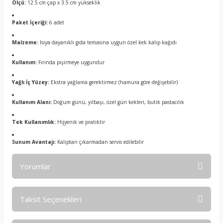
Ölçü:
12.5 cm çap x 3.5 cm yükseklik
Paket İçeriği:
6 adet
Malzeme:
Isıya dayanıklı gıda temasına uygun özel kek kalıp kağıdı
Kullanım:
Fırında pişirmeye uygundur
Yağlı İç Yüzey:
Ekstra yağlama gerektirmez (hamura göre değişebilir)
Kullanım Alanı:
Doğum günü, yılbaşı, özel gün kekleri, butik pastacılık
Tek Kullanımlık:
Hijyenik ve pratiktir
Sunum Avantajı:
Kalıptan çıkarmadan servis edilebilir
Yorumlar
Taksit Seçenekleri
Bu ürüne ilk yorumu siz yapın!