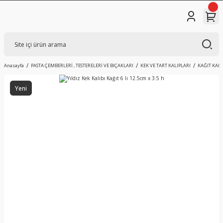
Anasayfa
PASTA ÇEMBERLERİ , TESTERELERİ VE BIÇAKLARI
KEK VE TART KALIPLARI
KAĞIT KALI
Yeni