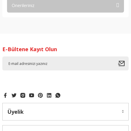
Önerileriniz
Yorum Yaz
Bu ürünün fiyat bilgisi, resim, ürün açıklamalarında ve diğer
konularda yetersiz gördüğünüz noktaları öneri formunu
kullanarak tarafımıza iletebilirsiniz.
Görüş ve önerileriniz için teşekkür ederiz.
E-Bültene Kayıt Olun
Ürün resmi kalitesiz, bozuk veya görüntülenemiyor.
Ürün açıklamasında eksik bilgiler bulunuyor.
Ürün bilgilerinde hatalar bulunuyor.
Ürün fiyatı diğer sitelerden daha pahalı.
Bu ürüne benzer farklı alternatifler olmalı.
Üyelik
Gönder