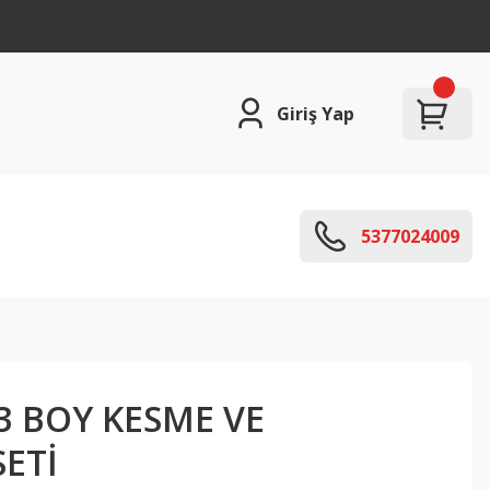
Giriş Yap
5377024009
3 BOY KESME VE
SETİ