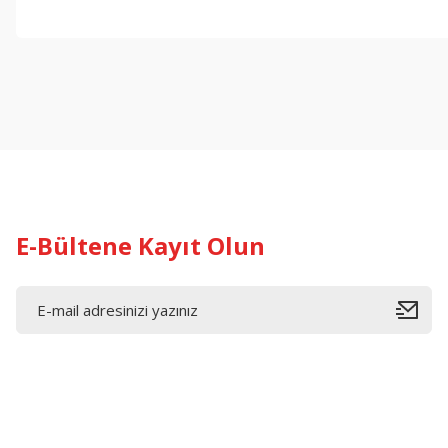
Bu ürünün fiyat bilgisi, resim, ürün açıklamalarında ve diğer konul
Görüş ve önerileriniz için teşekkür ederiz.
Ürün resmi kalitesiz, bozuk veya görüntülenemiyor.
Ürün açıklamasında eksik bilgiler bulunuyor.
Ürün bilgilerinde hatalar bulunuyor.
Ürün fiyatı diğer sitelerden daha pahalı.
Bu ürüne benzer farklı alternatifler olmalı.
E-Bültene Kayıt Olun