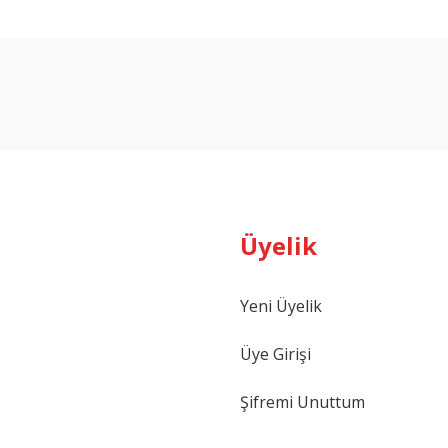
arda yetersiz gördüğünüz noktaları öneri formunu kullanarak tarafımıza ilet
Bu ürüne ilk yorumu siz yapın!
Yorum Yaz
Üyelik
Yeni Üyelik
Gönder
Üye Girişi
Şifremi Unuttum