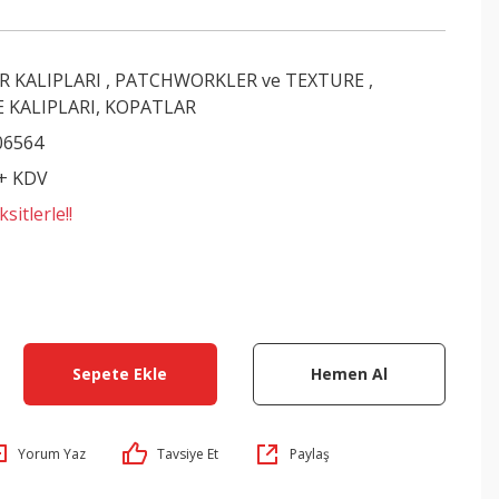
R KALIPLARI , PATCHWORKLER ve TEXTURE
,
 KALIPLARI, KOPATLAR
06564
 + KDV
sitlerle!!
Sepete Ekle
Hemen Al
Yorum Yaz
Tavsiye Et
Paylaş