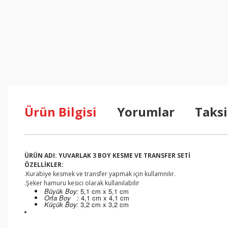
Ürün Bilgisi
Yorumlar
Taksi
ÜRÜN ADI: YUVARLAK 3 BOY KESME VE TRANSFER SETİ
ÖZELLİKLER:
.Kurabiye kesmek ve transfer yapmak için kullamnılır.
.Şeker hamuru kesici olarak kullanılabilir
Büyük Boy:
5,1 cm x 5,1 cm
Orta Boy :
4,1 cm x 4,1 cm
Küçük Boy:
3,2 cm x 3,2 cm