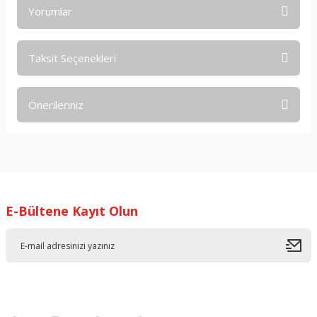
Yorumlar
Taksit Seçenekleri
Bu ürüne ilk yorumu siz yapın!
Önerileriniz
Yorum Yaz
Bu ürünün fiyat bilgisi, resim, ürün açıklamalarında ve diğer
konularda yetersiz gördüğünüz noktaları öneri formunu
kullanarak tarafımıza iletebilirsiniz.
Görüş ve önerileriniz için teşekkür ederiz.
E-Bültene Kayıt Olun
Ürün resmi kalitesiz, bozuk veya görüntülenemiyor.
Ürün açıklamasında eksik bilgiler bulunuyor.
Ürün bilgilerinde hatalar bulunuyor.
Ürün fiyatı diğer sitelerden daha pahalı.
Bu ürüne benzer farklı alternatifler olmalı.