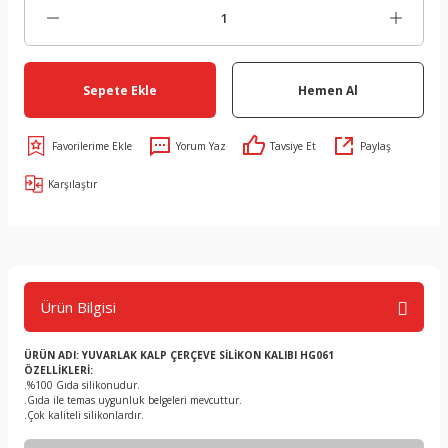
Sepete Ekle
Hemen Al
Yorum Yaz
Tavsiye Et
Paylaş
Karşılaştır
Ürün Bilgisi
ÜRÜN ADI: YUVARLAK KALP ÇERÇEVE SİLİKON KALIBI HG061
ÖZELLİKLERİ:
.%100 Gıda silikonudur.
.Gıda ile temas uygunluk belgeleri mevcuttur.
.Çok kaliteli silikonlardır.