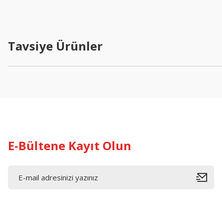
Ürün resmi kalitesiz, bozuk veya görüntülenemiyor.
Ürün açıklamasında eksik bilgiler bulunuyor.
Tavsiye Ürünler
Ürün bilgilerinde hatalar bulunuyor.
Ürün fiyatı diğer sitelerden daha pahalı.
Bu ürüne benzer farklı alternatifler olmalı.
E-Bültene Kayıt Olun