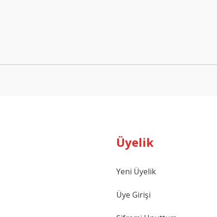
Bu ürüne ilk yorumu siz yapın!
Yorum Yaz
Üyelik
Gönder
Yeni Üyelik
Üye Girişi
KURABİYE ÇUBUĞU 20CM