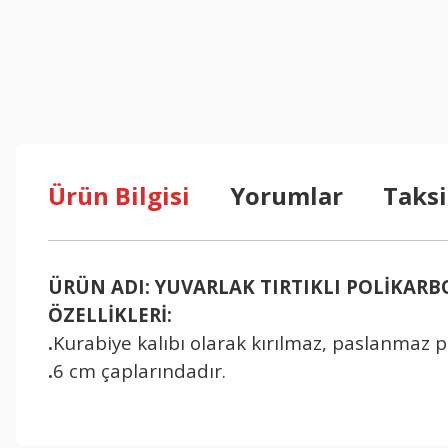
Ürün Bilgisi
Yorumlar
Taksi
ÜRÜN ADI: YUVARLAK TIRTIKLI POLİKARB
ÖZELLİKLERİ:
.
Kurabiye kalıbı olarak kırılmaz, paslanmaz 
.
6 cm çaplarındadır.
Bu ürünün fiyat bilgisi, resim, ürün açıklamalarında ve diğer konul
Görüş ve önerileriniz için teşekkür ederiz.