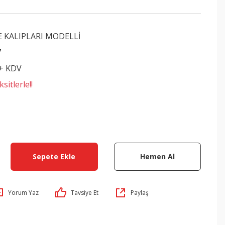
E KALIPLARI MODELLİ
7
 + KDV
sitlerle!!
Sepete Ekle
Hemen Al
Yorum Yaz
Tavsiye Et
Paylaş