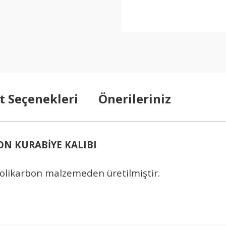
t Seçenekleri
Önerileriniz
ON KURABİYE KALIBI
polikarbon malzemeden üretilmiştir.
arda yetersiz gördüğünüz noktaları öneri formunu kullanarak tarafımıza ilet