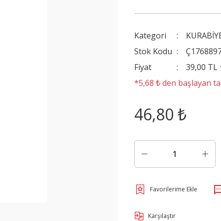
Kategori
KURABİY
Stok Kodu
Ç176889
Fiyat
39,00 TL
*5,68 ₺ den başlayan tak
46,80 ₺
Karşılaştır