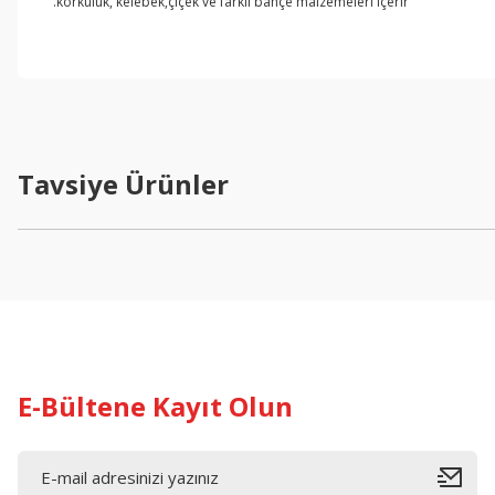
.korkuluk, kelebek,çiçek ve farklı bahçe malzemeleri içerir
Bu ürünün fiyat bilgisi, resim, ürün açıklamalarında ve diğer konul
Görüş ve önerileriniz için teşekkür ederiz.
Ürün resmi kalitesiz, bozuk veya görüntülenemiyor.
Ürün açıklamasında eksik bilgiler bulunuyor.
Tavsiye Ürünler
Ürün bilgilerinde hatalar bulunuyor.
Ürün fiyatı diğer sitelerden daha pahalı.
Bu ürüne benzer farklı alternatifler olmalı.
E-Bültene Kayıt Olun