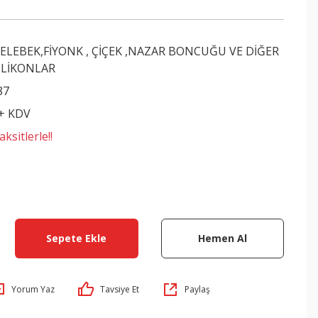
ELEBEK,FİYONK , ÇİÇEK ,NAZAR BONCUĞU VE DİĞER
SLİKONLAR
87
 + KDV
ksitlerle!!
Sepete Ekle
Hemen Al
Yorum Yaz
Tavsiye Et
Paylaş