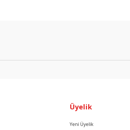
arda yetersiz gördüğünüz noktaları öneri formunu kullanarak tarafımıza ilet
Bu ürüne ilk yorumu siz yapın!
Yorum Yaz
Üyelik
Gönder
Yeni Üyelik