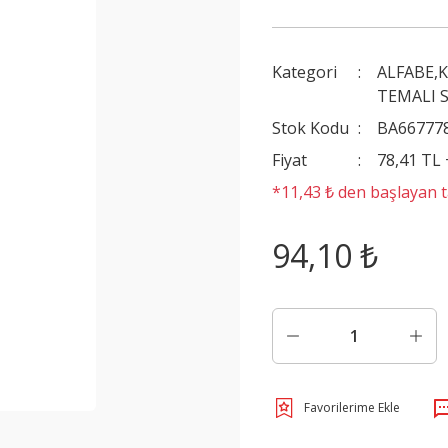
Kategori
ALFABE,K
TEMALI 
Stok Kodu
BA66777
Fiyat
78,41 TL
*11,43 ₺ den başlayan ta
94,10 ₺