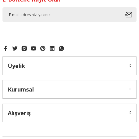
Ürün bilgilerinde hatalar bulunuyor.
Ürün fiyatı diğer sitelerden daha pahalı.
Bu ürüne benzer farklı alternatifler olmalı.
Gönder
Üyelik
GÜL YAPRAK BASMA KALIBI 3LÜ ENJEKTÖRLÜ
Kurumsal
133,50 ₺
Alışveriş