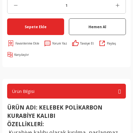
Sepete Ekle
Hemen Al
Yorum Yaz
Tavsiye Et
Paylaş
Karşılaştır
Ürün Bilgisi
ÜRÜN ADI: KELEBEK POLİKARBON
KURABİYE KALIBI
ÖZELLİKLERİ:
.
Kurabiye kalıbı olarak kırılma, paslanmaz