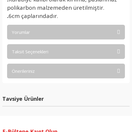
polikarbon malzemeden üretilmiştir.
.
6cm çaplarındadır.
Yorumlar
Taksit Seçenekleri
Bu ürüne ilk yorumu siz yapın!
Önerileriniz
Yorum Yaz
Bu ürünün fiyat bilgisi, resim, ürün açıklamalarında ve diğer
konularda yetersiz gördüğünüz noktaları öneri formunu
kullanarak tarafımıza iletebilirsiniz.
Tavsiye Ürünler
Görüş ve önerileriniz için teşekkür ederiz.
Ürün resmi kalitesiz, bozuk veya görüntülenemiyor.
Ürün açıklamasında eksik bilgiler bulunuyor.
E-Bültene Kayıt Olun