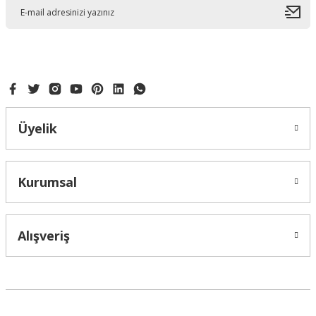
Ürün fiyatı diğer sitelerden daha pahalı.
Bu ürüne benzer farklı alternatifler olmalı.
Gönder
Üyelik
GÜL YAPRAK BASMA KALIBI 3LÜ ENJEKTÖRLÜ
Kurumsal
133,50 ₺
Alışveriş