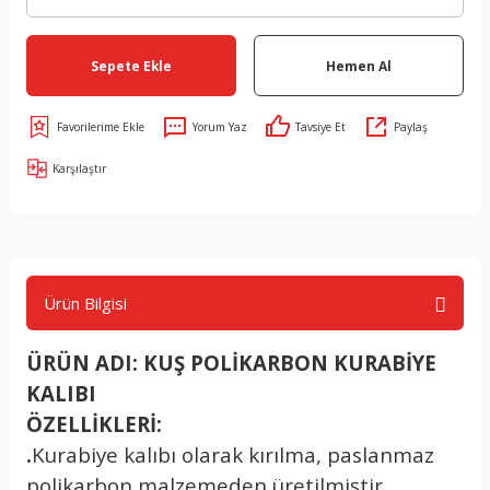
Sepete Ekle
Hemen Al
Yorum Yaz
Tavsiye Et
Paylaş
Karşılaştır
Ürün Bilgisi
ÜRÜN ADI: KUŞ POLİKARBON KURABİYE
KALIBI
ÖZELLİKLERİ:
.
Kurabiye kalıbı olarak kırılma, paslanmaz
polikarbon malzemeden üretilmiştir.