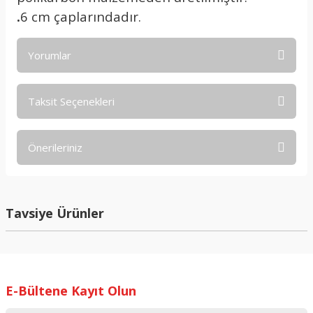
.
6 cm çaplarındadır.
Yorumlar
Taksit Seçenekleri
Bu ürüne ilk yorumu siz yapın!
Önerileriniz
Yorum Yaz
Bu ürünün fiyat bilgisi, resim, ürün açıklamalarında ve diğer
konularda yetersiz gördüğünüz noktaları öneri formunu
kullanarak tarafımıza iletebilirsiniz.
Tavsiye Ürünler
Görüş ve önerileriniz için teşekkür ederiz.
Ürün resmi kalitesiz, bozuk veya görüntülenemiyor.
Ürün açıklamasında eksik bilgiler bulunuyor.
E-Bültene Kayıt Olun
Ürün bilgilerinde hatalar bulunuyor.