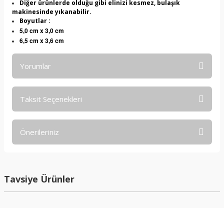
Diğer ürünlerde olduğu gibi elinizi kesmez, bulaşık
makinesinde yıkanabilir.
Boyutlar :
5,0 cm x 3,0 cm
6,5 cm x 3,6 cm
Yorumlar
Taksit Seçenekleri
Bu ürüne ilk yorumu siz yapın!
Önerileriniz
Yorum Yaz
Bu ürünün fiyat bilgisi, resim, ürün açıklamalarında ve diğer
konularda yetersiz gördüğünüz noktaları öneri formunu
kullanarak tarafımıza iletebilirsiniz.
Tavsiye Ürünler
Görüş ve önerileriniz için teşekkür ederiz.
Ürün resmi kalitesiz, bozuk veya görüntülenemiyor.