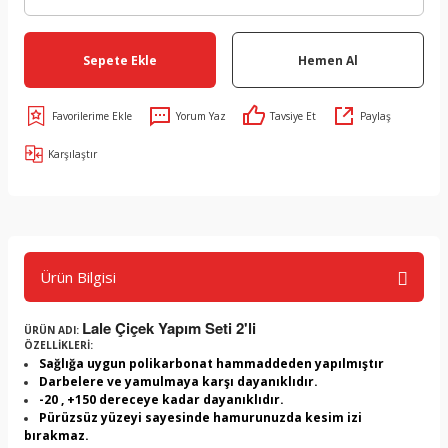
Sepete Ekle
Hemen Al
Yorum Yaz
Tavsiye Et
Paylaş
Karşılaştır
Ürün Bilgisi
Lale Çiçek Yapım Seti 2'li
ÜRÜN ADI:
ÖZELLİKLERİ:
Sağlığa uygun polikarbonat hammaddeden yapılmıştır
Darbelere ve yamulmaya karşı dayanıklıdır.
-20 , +150 dereceye kadar dayanıklıdır.
Pürüzsüz yüzeyi sayesinde hamurunuzda kesim izi
bırakmaz.