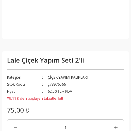
Lale Çiçek Yapım Seti 2'li
Kategori
ÇİÇEK YAPIMI KALIPLARI
Stok Kodu
ç78976566
Fiyat
62,50 TL + KDV
*9,11 ₺ den başlayan taksitlerle!!
75,00 ₺