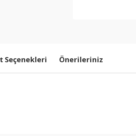
t Seçenekleri
Önerileriniz
arda yetersiz gördüğünüz noktaları öneri formunu kullanarak tarafımıza ilet