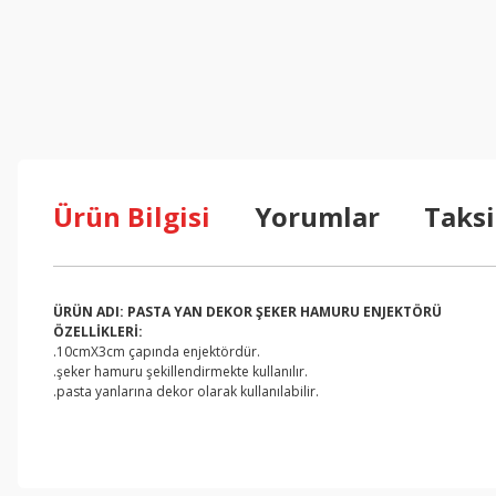
Ürün Bilgisi
Yorumlar
Taksi
ÜRÜN ADI: PASTA YAN DEKOR ŞEKER HAMURU ENJEKTÖRÜ
ÖZELLİKLERİ:
.10cmX3cm çapında enjektördür.
.şeker hamuru şekillendirmekte kullanılır.
.pasta yanlarına dekor olarak kullanılabilir.
Bu ürünün fiyat bilgisi, resim, ürün açıklamalarında ve diğer konul
Görüş ve önerileriniz için teşekkür ederiz.