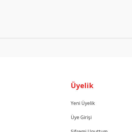
Bu ürüne ilk yorumu siz yapın!
Yorum Yaz
Üyelik
Gönder
Yeni Üyelik
Üye Girişi
Şifremi Unuttum