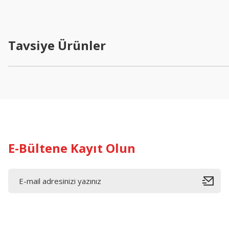
Ürün resmi kalitesiz, bozuk veya görüntülenemiyor.
Ürün açıklamasında eksik bilgiler bulunuyor.
Tavsiye Ürünler
Ürün bilgilerinde hatalar bulunuyor.
Ürün fiyatı diğer sitelerden daha pahalı.
Bu ürüne benzer farklı alternatifler olmalı.
E-Bültene Kayıt Olun