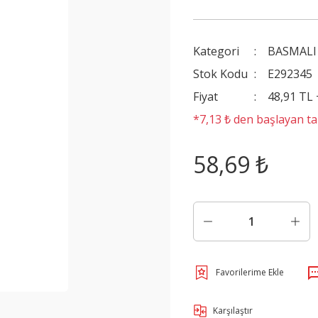
Kategori
BASMALI
Stok Kodu
E292345
Fiyat
48,91 TL
*7,13 ₺ den başlayan tak
58,69 ₺
Karşılaştır