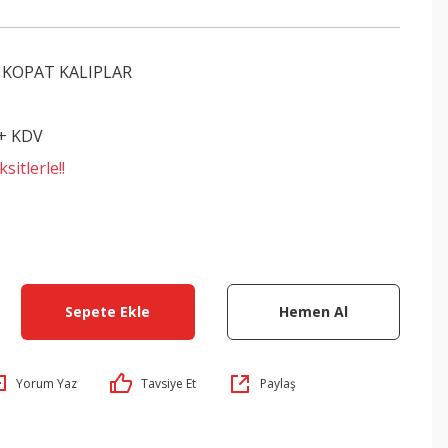
 KOPAT KALIPLAR
 + KDV
sitlerle!!
Sepete Ekle
Hemen Al
Yorum Yaz
Tavsiye Et
Paylaş