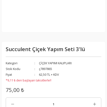
Succulent Çiçek Yapım Seti 3'lü
Kategori
ÇİÇEK YAPIMI KALIPLARI
Stok Kodu
ç7897865
Fiyat
62,50 TL + KDV
*9,11 ₺ den başlayan taksitlerle!!
75,00 ₺