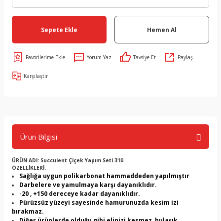
Sepete Ekle
Hemen Al
Yorum Yaz
Tavsiye Et
Paylaş
Karşılaştır
Ürün Bilgisi
ÜRÜN ADI: Succulent Çiçek Yapım Seti 3'lü
ÖZELLİKLERİ:
Sağlığa uygun polikarbonat hammaddeden yapılmıştır
Darbelere ve yamulmaya karşı dayanıklıdır.
-20 , +150 dereceye kadar dayanıklıdır.
Pürüzsüz yüzeyi sayesinde hamurunuzda kesim izi
bırakmaz.
Diğer ürünlerde olduğu gibi elinizi kesmez, bulaşık