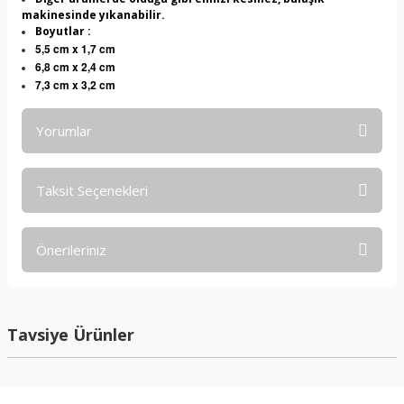
makinesinde yıkanabilir.
Boyutlar :
5,5 cm x 1,7 cm
6,8 cm x 2,4 cm
7,3 cm x 3,2 cm
Yorumlar
Taksit Seçenekleri
Bu ürüne ilk yorumu siz yapın!
Önerileriniz
Yorum Yaz
Bu ürünün fiyat bilgisi, resim, ürün açıklamalarında ve diğer
konularda yetersiz gördüğünüz noktaları öneri formunu
kullanarak tarafımıza iletebilirsiniz.
Tavsiye Ürünler
Görüş ve önerileriniz için teşekkür ederiz.
Ürün resmi kalitesiz, bozuk veya görüntülenemiyor.